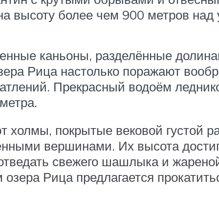
а высоту более чем 900 метров над 
венные каньоны, разделённые долина
ера Рица настолько поражают вообра
чатлений. Прекрасный водоём ледник
метра.
т холмы, покрытые вековой густой р
енными вершинами. Их высота достиг
 отведать свежего шашлыка и жарено
 озера Рица предлагается прокатить