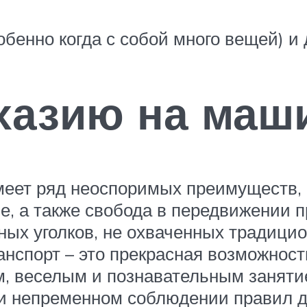
обенно когда с собой много вещей) и 
хазию на маш
имеет ряд неоспоримых преимуществ,
е, а также свобода в передвижении 
ных уголков, не охваченных традици
нспорт – это прекрасная возможность
, веселым и познавательным занятие
 и непременном соблюдении правил д