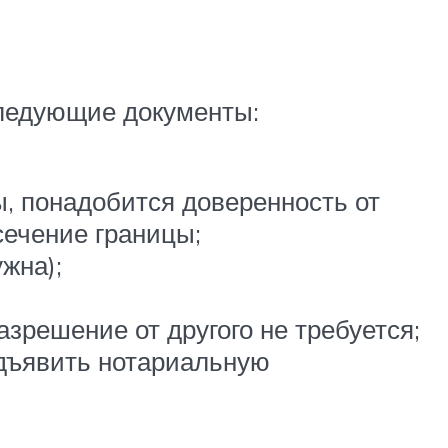
следующие документы:
ы, понадобится доверенность от
сечение границы;
жна);
зрешение от другого не требуется;
едъявить нотариальную