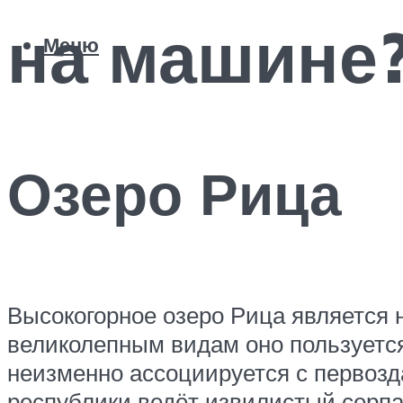
на машине
Меню
Озеро Рица
Высокогорное озеро Рица является
великолепным видам оно пользуется
неизменно ассоциируется с первозд
республики ведёт извилистый серп