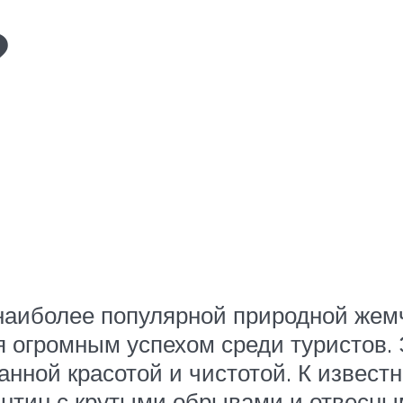
?
 наиболее популярной природной жем
 огромным успехом среди туристов. 
анной красотой и чистотой. К извест
антин с крутыми обрывами и отвесн