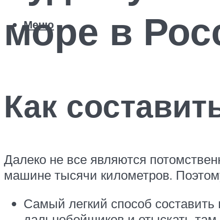
море в Рос
Меню
Как составит
Далеко не все являются потомстве
машине тысячи километров. Поэтому
Самый легкий способ составить 
дальнобойщиков и отыскать там