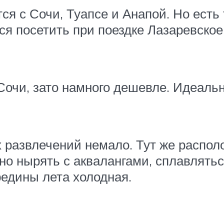
ся с Сочи, Туапсе и Анапой. Но есть 
тся посетить при поездке Лазаревско
Сочи, зато намного дешевле. Идеальн
ых развлечений немало. Тут же расп
о нырять с аквалангами, сплавляться
редины лета холодная.