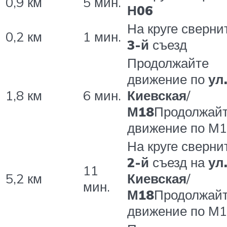
0,9 км
5 мин.
Н06
На круге сверни
0,2 км
1 мин.
3-й
съезд
Продолжайте
движение по
ул
1,8 км
6 мин.
Киевская
/
М18
Продолжай
движение по М
На круге сверни
2-й
съезд на
ул
11
5,2 км
Киевская
/
мин.
М18
Продолжай
движение по М