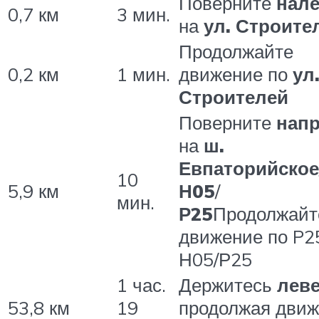
Поверните
нал
0,7 км
3 мин.
на
ул. Строите
Продолжайте
0,2 км
1 мин.
движение по
ул
Строителей
Поверните
нап
на
ш.
Евпаторийское
10
5,9 км
Н05
/
мин.
Р25
Продолжайт
движение по P2
Н05/Р25
1 час.
Держитесь
лев
53,8 км
19
продолжая дви