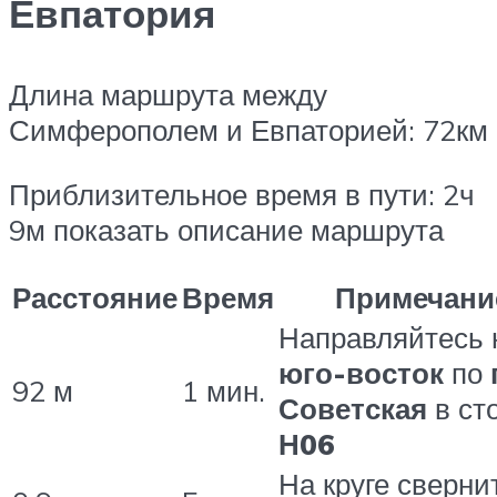
Евпатория
Длина маршрута между
Симферополем и Евпаторией: 72км
Приблизительное время в пути: 2ч
9м
показать описание маршрута
Расстояние
Время
Примечани
Направляйтесь 
юго-восток
по
92 м
1 мин.
Советская
в ст
Н06
На круге сверни