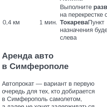
Выполните
раз
на перекрестке 
0,4 км
1 мин.
Токарева
Пункт
назначения буд
слева
Аренда авто
в Симферополе
Автопрокат — вариант в первую
очередь для тех, кто добирается
в Симферополь самолетом,
а далее не хочет задерживаться