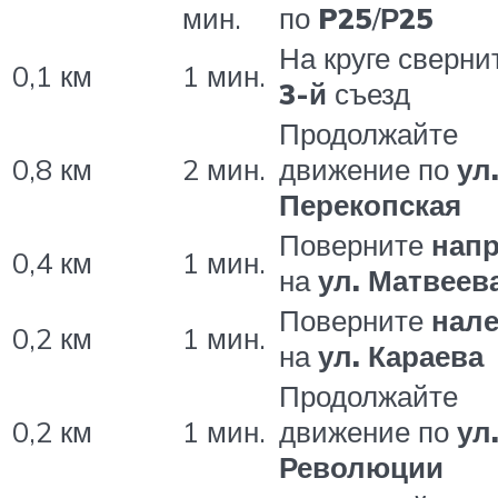
мин.
по
P25
/
Р25
На круге сверни
0,1 км
1 мин.
3-й
съезд
Продолжайте
0,8 км
2 мин.
движение по
ул
Перекопская
Поверните
нап
0,4 км
1 мин.
на
ул. Матвеев
Поверните
нал
0,2 км
1 мин.
на
ул. Караева
Продолжайте
0,2 км
1 мин.
движение по
ул
Революции