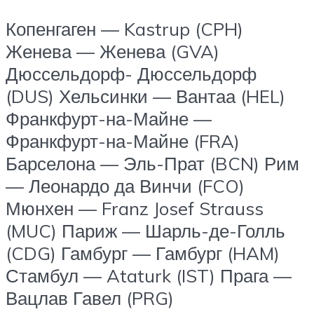
Копенгаген — Kastrup (CPH)
Женева — Женева (GVA)
Дюссельдорф- Дюссельдорф
(DUS) Хельсинки — Вантаа (HEL)
Франкфурт-на-Майне —
Франкфурт-на-Майне (FRA)
Барселона — Эль-Прат (BCN) Рим
— Леонардо да Винчи (FCO)
Мюнхен — Franz Josef Strauss
(MUC) Париж — Шарль-де-Голль
(CDG) Гамбург — Гамбург (HAM)
Стамбул — Ataturk (IST) Прага —
Вацлав Гавел (PRG)