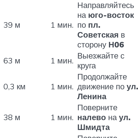
Направляйтесь
на
юго-восток
39 м
1 мин.
по
пл.
Советская
в
сторону
Н06
Выезжайте с
63 м
1 мин.
круга
Продолжайте
0,3 км
1 мин.
движение по
ул
Ленина
Поверните
38 м
1 мин.
налево
на
ул.
Шмидта
Поверните