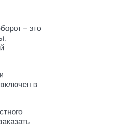
борот – это
ы.
ой
 и
 включен в
стного
заказать