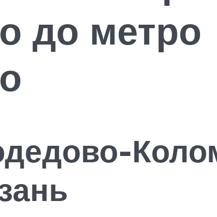
о до метро
о
одедово-Коло
зань