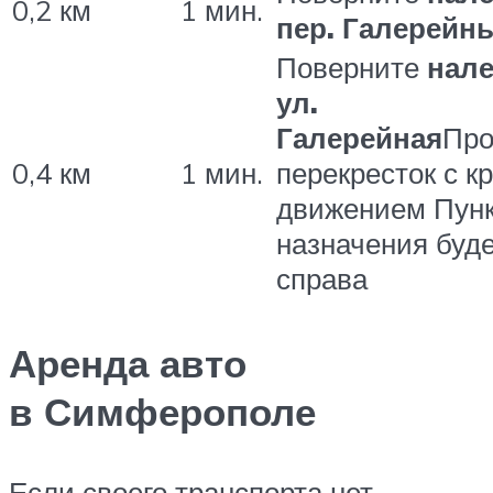
0,2 км
1 мин.
пер. Галерейн
Поверните
нал
ул.
Галерейная
Про
0,4 км
1 мин.
перекресток с к
движением Пун
назначения буд
справа
Аренда авто
в Симферополе
Если своего транспорта нет,