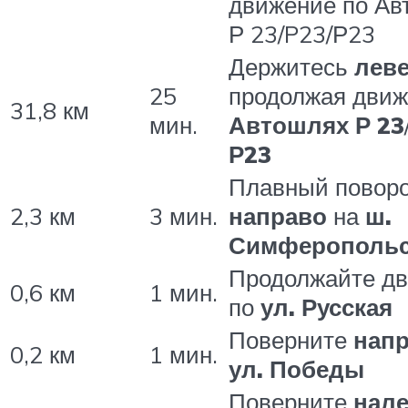
движение по Ав
Р 23/P23/Р23
Держитесь
лев
25
продолжая движ
31,8 км
мин.
Автошлях Р 23
Р23
Плавный повор
2,3 км
3 мин.
направо
на
ш.
Симферопольс
Продолжайте д
0,6 км
1 мин.
по
ул. Русская
Поверните
нап
0,2 км
1 мин.
ул. Победы
Поверните
нал