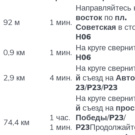
Направляйтесь
восток
по
пл.
92 м
1 мин.
Советская
в ст
Н06
На круге сверни
0,9 км
1 мин.
Н06
На круге сверни
2,9 км
4 мин.
й
съезд на
Авто
23
/
P23
/
Р23
На круге сверни
й
съезд на
прос
1 час.
Победы
/
P23
/
74,4 км
1 мин.
Р23
Продолжайт