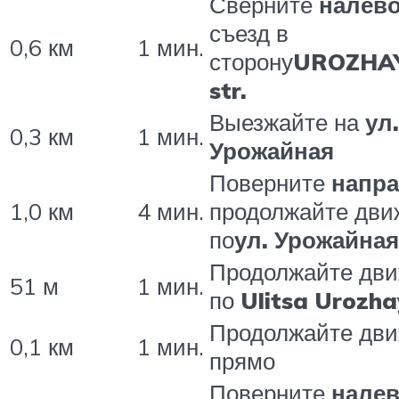
Сверните
налев
съезд в
0,6 км
1 мин.
сторону
UROZHA
str.
Выезжайте на
ул.
0,3 км
1 мин.
Урожайная
Поверните
напр
1,0 км
4 мин.
продолжайте дви
по
ул. Урожайная
Продолжайте дв
51 м
1 мин.
по
Ulitsa Urozh
Продолжайте дв
0,1 км
1 мин.
прямо
Поверните
нале