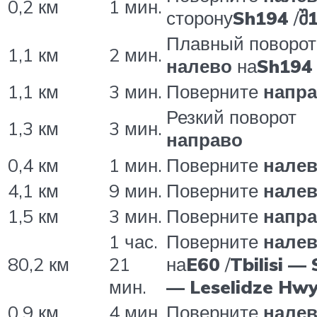
0,2 км
1 мин.
сторону
Sh194
/
შ
Плавный поворот
1,1 км
2 мин.
налево
на
Sh194
1,1 км
3 мин.
Поверните
напр
Резкий поворот
1,3 км
3 мин.
направо
0,4 км
1 мин.
Поверните
нале
4,1 км
9 мин.
Поверните
нале
1,5 км
3 мин.
Поверните
напр
1 час.
Поверните
нале
80,2 км
21
на
E60
/
Tbilisi —
мин.
— Leselidze Hw
0,9 км
4 мин.
Поверните
нале