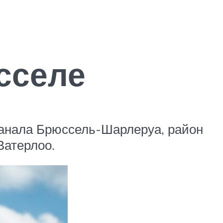
сселе
 канала Брюссель-Шарлеруа, район
Ватерлоо.