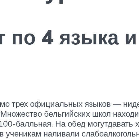
 по 4 языка и
имо трех официальных языков — ниде
. Множество бельгийских школ находи
00-балльная. На обед могутдавать хо
дов ученикам наливали слабоалкоголь