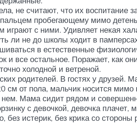
сдержанные.
ела, не считают, что их воспитание з
ть пальцем пробегающему мимо детен
м играют с ними. Удивляет некая хал
уть ли не до школы ходит в памперсах
мешиваться в естественные физиолог
ок и все остальное. Поражает, как он
аточно холодной и ветреной.
их родителей. В гостях у друзей. Мал
20 см от пола, мальчик носится мимо 
 нем. Мама сидит рядом и совершенн
рзинку с девочкой, девочка плачет, м
, без истерик, без крика со стороны 