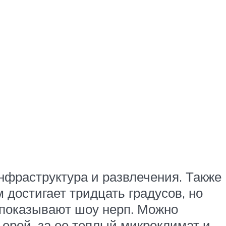
нфраструктура и развлечения. Также
 достигает тридцать градусов, но
о показывают шоу нерп. Можно
ерой, за ее теплый микроклимат и