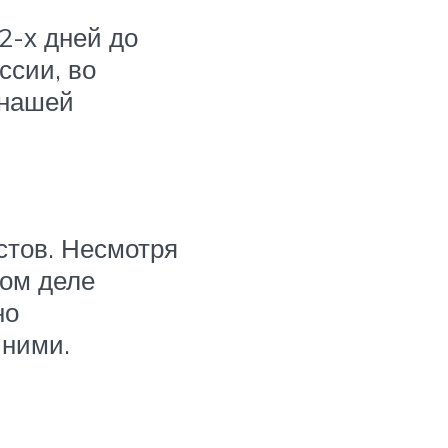
2-х дней до
ссии, во
 нашей
стов. Несмотря
мом деле
но
 ними.