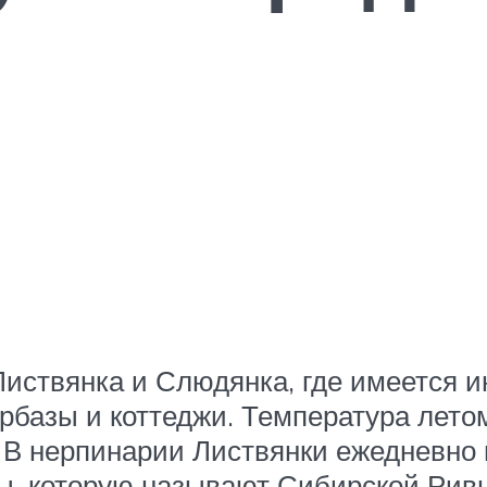
иствянка и Слюдянка, где имеется и
базы и коттеджи. Температура летом
я. В нерпинарии Листвянки ежедневн
ты, которую называют Сибирской Ривь