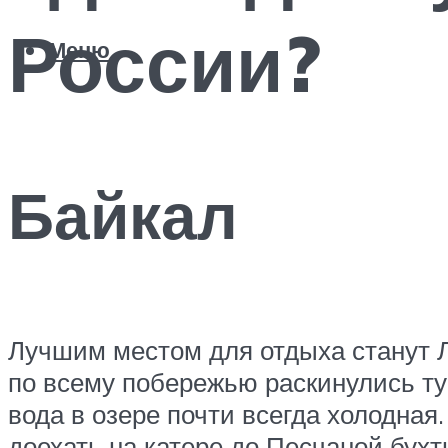
России?
Меню
Байкал
Лучшим местом для отдыха станут Л
по всему побережью раскинулись тур
вода в озере почти всегда холодна
доехать на катере до Песчаной бух