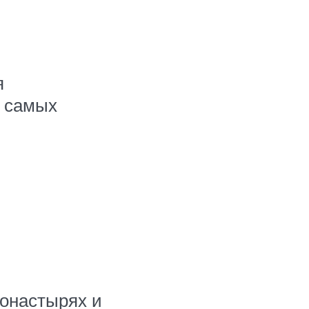
я
з самых
монастырях и