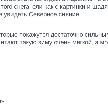
того снега, ели как с картинки и ща
е увидеть Северное сияние.
оторые покажутся достаточно сильны
читают такую зиму очень мягкой, а м
а»