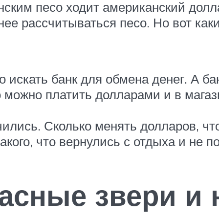
нским песо ходит американский долла
нее рассчитываться песо. Но вот как
о искать банк для обмена денег. А ба
 можно платить долларами и в магази
нчились. Сколько менять долларов, чт
акого, что вернулись с отдыха и не 
асные звери и