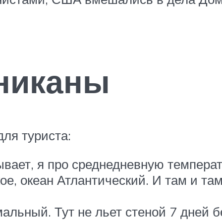
никаны
ля туриста:
ывает, я про среднедневную температ
ое, океан Атлантический. И там и та
альный. Тут не льет стеной 7 дней б