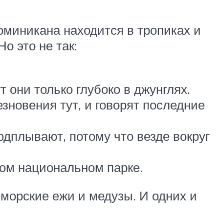
Доминикана находится в тропиках и
о это не так:
 они только глубоко в джунглях.
езновения тут, и говорят последние
подплывают, потому что везде вокруг
дном национальном парке.
 морские ежи и медузы. И одних и