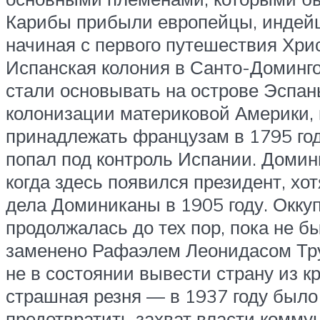
Карибы прибыли европейцы, индейц
начиная с первого путешествия Хри
Испанская колония в Санто-Доминг
стали основывать на острове Эспан
колонизации материковой Америки, 
принадлежать французам в 1795 год
попал под контроль Испании. Домин
когда здесь появился президент, хо
дела Доминиканы в 1905 году. Окк
продолжалась до тех пор, пока не б
заменено Рафаэлем Леонидасом Трух
не в состоянии вывести страну из к
страшная резня — в 1937 году было 
предотвратить захват власти комм