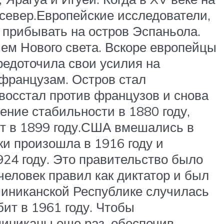
север.Европейские исследователи,
 прибывать на остров Эспаньола.
ем Нового света. Вскоре европейцы
редоточила свои усилия на
 французам. Остров стал
восстал против французов и снова
ние стабильности в 1880 году,
бит в 1899 году.США вмешались в
и произошла в 1916 году и
924 году. Это правительство было
человек правил как диктатор и был
оминиканской Республике случилась
ит в 1961 году. Чтобы
иниканы еще раз, обеспечив