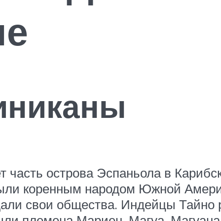
не
иниканы
 часть острова Эспаньола в Карибск
были коренным народом Южной Амери
здали свои общества. Индейцы Тайно
и племена Мариен, Магуа, Магуана, Я