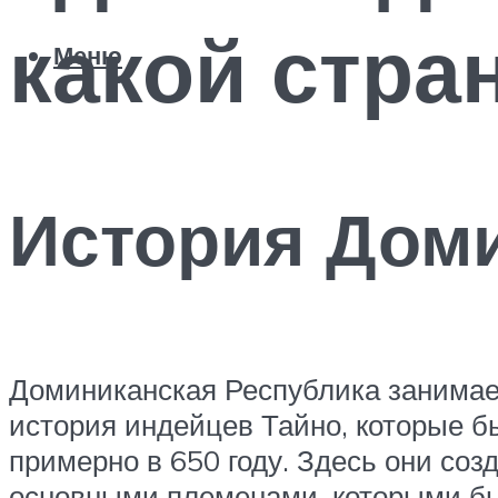
какой стра
Меню
История Дом
Доминиканская Республика занимает
история индейцев Тайно, которые 
примерно в 650 году. Здесь они со
основными племенами, которыми был