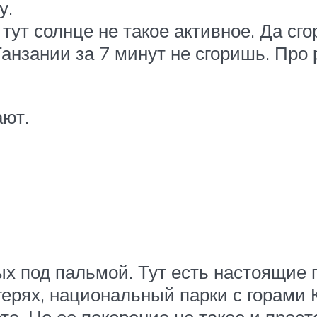
у.
 тут солнце не такое активное. Да сго
 Танзании за 7 минут не сгоришь. Пр
ают.
х под пальмой. Тут есть настоящие
герях, национальный парки с горами 
е. Но ее покорение не такое и прост