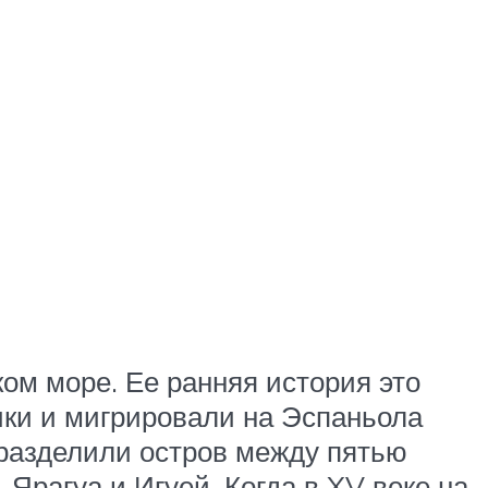
ом море. Ее ранняя история это
ки и мигрировали на Эспаньола
 разделили остров между пятью
рагуа и Игуей. Когда в XV веке на