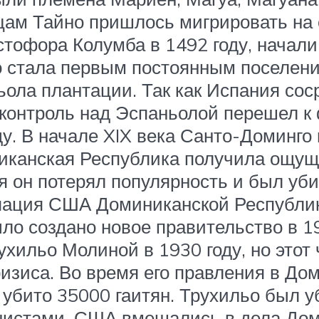
ам Тайно пришлось мигрировать на 
стофора Колумба в 1492 году, начали
о стала первым постоянным поселени
ьола плантации. Так как Испания сос
контроль над Эспаньолой перешел к
у. В начале XIX века Санто-Доминго 
иканская Республика получила ощуще
тя он потерял популярность и был у
упация США Доминиканской Республик
ыло создано новое правительство в 1
ильо Молиной в 1930 году, но этот 
ризиса. Во время его правления в Д
убито 35000 гаитян. Трухильо был уб
унистами, США вмешались в дела Дом