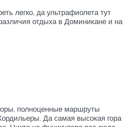
реть легко, да ультрафиолета тут
о различия отдыха в Доминикане и на
 горы, полноценные маршруты
Кордильеры. Да самая высокая гора
ое. Никто на фуникулере вас сюда