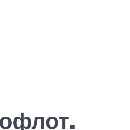
офлот.