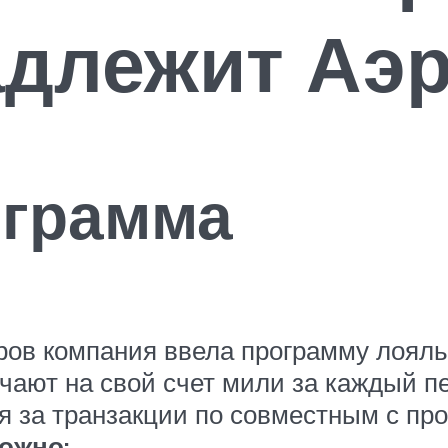
адлежит Аэ
ограмма
ов компания ввела программу лояль
чают на свой счет мили за каждый п
 за транзакции по совместным с про
ожно: