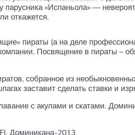
ту парусника «Испаньола» — невероят
ли откажется.
ящие» пираты (а на деле профессион
х компании. Посвящение в пираты – об
ратов, собранное из необыкновенных
шпагах заставит сделать ставки и из
плавание с акулами и скатами. Домин
FI. Доминикана-2013