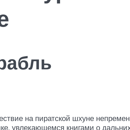
е
рабль
шествие на пиратской шхуне непремен
ке, увлекающемся книгами о дальних