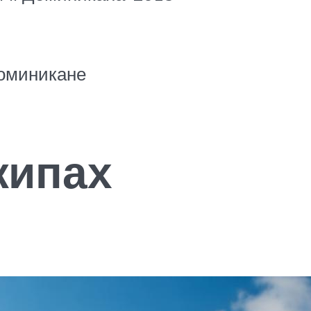
Доминикане
жипах