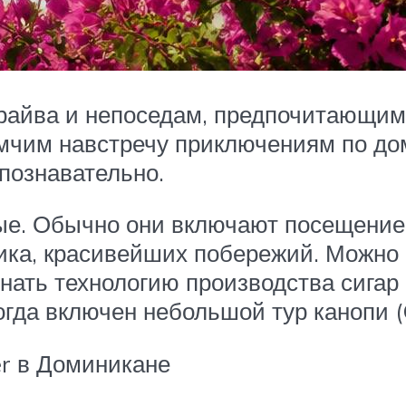
райва и непоседам, предпочитающим 
 мчим навстречу приключениям по до
познавательно.
е. Обычно они включают посещение 
ника, красивейших побережий. Можно 
знать технологию производства сига
огда включен небольшой тур канопи (
er в Доминикане