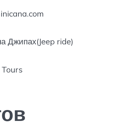
inicana.com
а Джипах(Jeep ride)
 Tours
тов