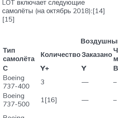
LOT включает следующие
самолёты (на октябрь 2018):[14]
[15]
Воздушны
Тип
Ч
Количество
Заказано
самолёта
м
С
Y+
Y
В
Boeing
3
—
–
737-400
Boeing
1[16]
—
–
737-500
Boeing