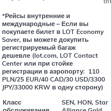
от
*
Рейсы внутренние и
международные –
Если вы
покупаете билет в LOT Economy
Saver, вы можете докупить
регистрируемый багаж
дешевле
(l
ot.com, LOT Contact
Center или п
ри стойке
регистрации в аэропорту
:
110
PLN/25 EUR/40 CAD/30 USD/3300
JPY/33000 KRW
в одну сторону)
Класс
SEN, HON, Star
обслуживания
Alliance Gold