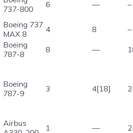
6
—
–
737-800
Boeing 737
4
8
–
MAX 8
Boeing
8
—
1
787-8
Boeing
3
4[18]
2
787-9
Airbus
1
—
2
A330-200