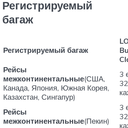
Регистрируемый
багаж
L
Регистрируемый багаж
Bu
Cl
Рейсы
3 
межконтинентальные
(США,
32
Канада, Япония, Южная Корея,
к
Казахстан, Сингапур)
3 
Рейсы
32
межконтинентальные
(Пекин)
к