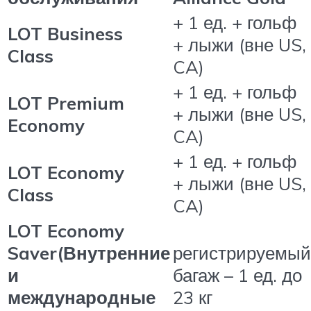
+ 1 ед. + гольф
LOT Business
+ лыжи (вне US,
Class
CA)
+ 1 ед. + гольф
LOT Premium
+ лыжи (вне US,
Economy
CA)
+ 1 ед. + гольф
LOT Economy
+ лыжи (вне US,
Class
CA)
LOT Economy
Saver(В
нутренние
регистрируемый
и
багаж –
1 ед. до
международные
23 кг