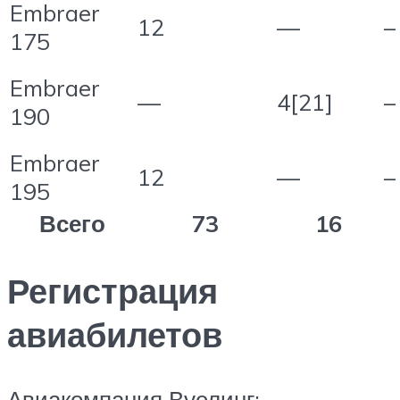
Embraer
12
—
–
175
Embraer
—
4[21]
–
190
Embraer
12
—
–
195
Всего
73
16
Регистрация
авиабилетов
Авиакомпания Вуелинг: