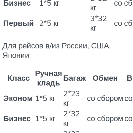
Бизнес
1*5 кг
со с
кг
3*32
Первый
2*5 кг
со с
кг
Для рейсов в/из России, США,
Японии
Ручная
Класс
Багаж
Обмен
В
кладь
2*23
Эконом
1*5 кг
со сбором
со
кг
2*32
Бизнес
1*5 кг
со сбором
со
кг