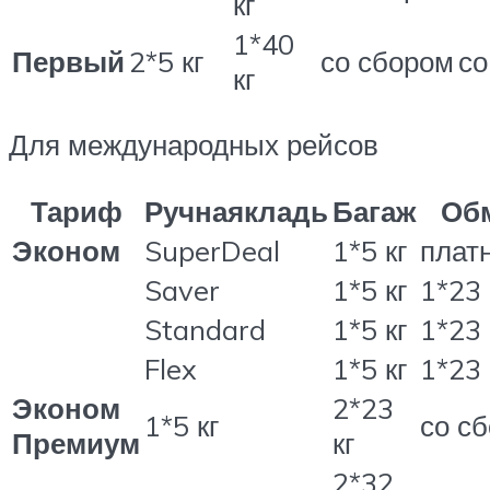
кг
1*40
Первый
2*5 кг
со сбором
со
кг
Для международных рейсов
Тариф
Ручнаякладь
Багаж
Об
Эконом
SuperDeal
1*5 кг
плат
Saver
1*5 кг
1*23 
Standard
1*5 кг
1*23 
Flex
1*5 кг
1*23 
Эконом
2*23
1*5 кг
со с
Премиум
кг
2*32