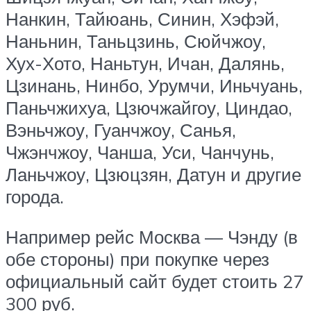
Нанкин, Тайюань, Синин, Хэфэй,
Наньнин, Таньцзинь, Сюйчжоу,
Хух-Хото, Наньтун, Ичан, Далянь,
Цзинань, Нинбо, Урумчи, Иньчуань,
Паньчжихуа, Цзючжайгоу, Циндао,
Вэньчжоу, Гуанчжоу, Санья,
Чжэнчжоу, Чанша, Уси, Чанчунь,
Ланьчжоу, Цзюцзян, Датун и другие
города.
Например рейс Москва — Чэнду (в
обе стороны) при покупке через
официальный сайт будет стоить 27
300 руб.