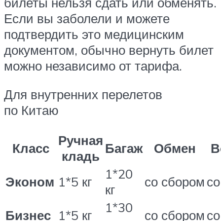
билеты нельзя сдать или обменять.
Если вы заболели и можете
подтвердить это медицинским
документом, обычно вернуть билет
можно независимо от тарифа.
Для внутренних перелетов
по Китаю
Ручная
Класс
Багаж
Обмен
В
кладь
1*20
Эконом
1*5 кг
со сбором
со
кг
1*30
Бизнес
1*5 кг
со сбором
со