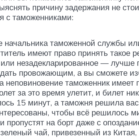
ыяснять причину задержания не стои
я с таможенниками:
е начальника таможенной службы или
ститель имеют право принять такое 
 или незадекларированное — лучше п
тдать провожающим, а вы сможете и
 за неповиновение таможенник имеет 
молет за это время улетит, и билет ни
лось 15 минут, а таможня решила вас
интересованы, чтобы всё решилось м
и пропустят на борт даже с опоздани
зеленый чай, привезенный из Китая,