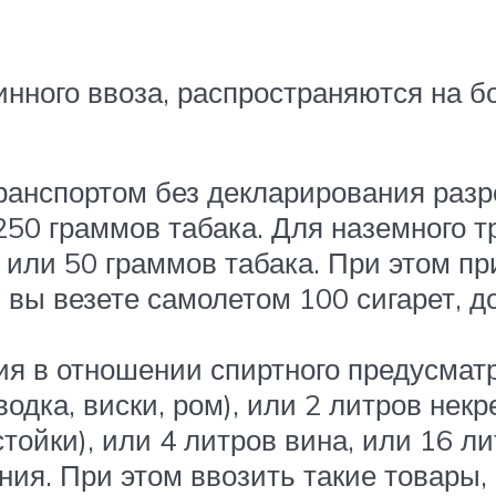
нного ввоза, распространяются на б
анспортом без декларирования разр
 250 граммов табака. Для наземного 
ар или 50 граммов табака. При этом 
 вы везете самолетом 100 сигарет, 
ия в отношении спиртного предусмат
водка, виски, ром), или 2 литров некр
ойки), или 4 литров вина, или 16 лит
я. При этом ввозить такие товары, к