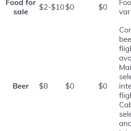
Food for
Foo
$2-$10
$0
$0
sale
var
Co
bee
fli
ava
Mai
sel
Beer
$8
$0
$0
int
fli
Cab
sel
an