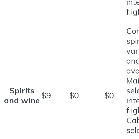
int
fli
Co
spi
var
and
ava
Mai
Spirits
sel
$9
$0
$0
and wine
int
fli
Cab
sel