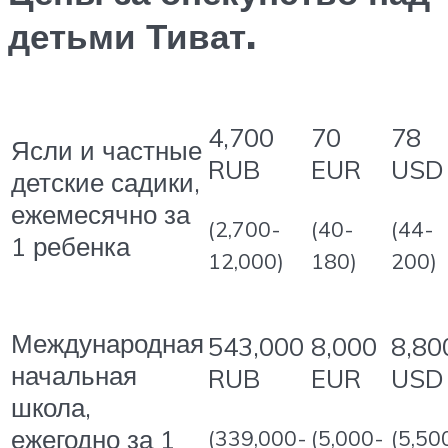
детьми Тиват.
4,700
70
78
Ясли и частные
RUB
EUR
USD
детские садики,
ежемесячно за
(2,700-
(40-
(44-
1 ребенка
12,000)
180)
200)
Международная
543,000
8,000
8,80
начальная
RUB
EUR
USD
школа,
ежегодно за 1
(339,000-
(5,000-
(5,50