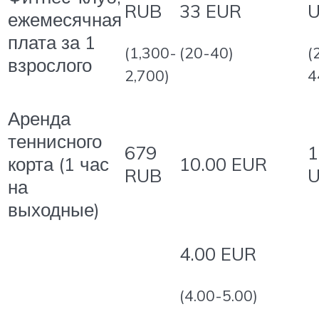
RUB
33 EUR
ежемесячная
плата за 1
(1,300-
(20-40)
(
взрослого
2,700)
4
Аренда
теннисного
679
1
10.00 EUR
корта (1 час
RUB
на
выходные)
4.00 EUR
(4.00-5.00)