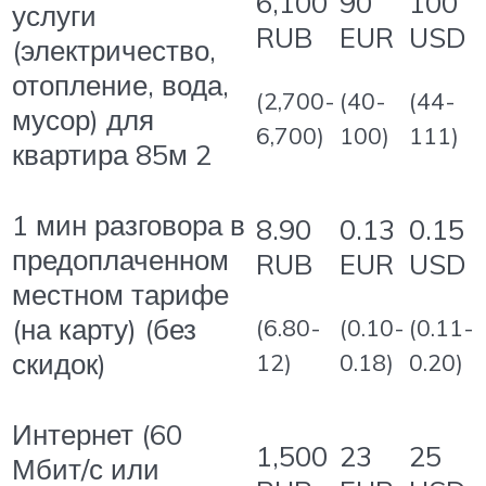
6,100
90
100
услуги
RUB
EUR
USD
(электричество,
отопление, вода,
(2,700-
(40-
(44-
мусор) для
6,700)
100)
111)
квартира 85м 2
1 мин разговора в
8.90
0.13
0.15
предоплаченном
RUB
EUR
USD
местном тарифе
(на карту) (без
(6.80-
(0.10-
(0.11-
скидок)
12)
0.18)
0.20)
Интернет (60
1,500
23
25
Мбит/с или