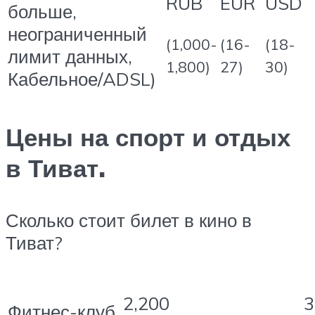
RUB
EUR
USD
больше,
неограниченный
(1,000-
(16-
(18-
лимит данных,
1,800)
27)
30)
Кабельное/ADSL)
Цены на спорт и отдых
в Тиват.
Сколько стоит билет в кино в
Тиват?
2,200
3
Фитнес-клуб,