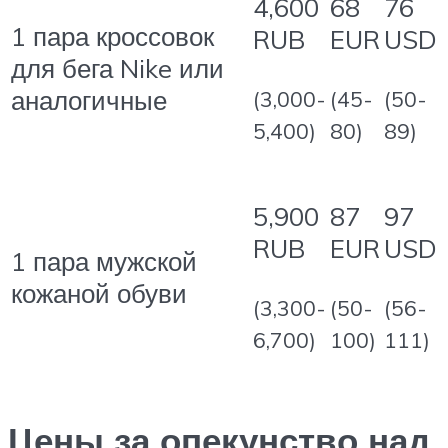
4,600
68
76
1 пара кроссовок
RUB
EUR
USD
для бега Nike или
аналогичные
(3,000-
(45-
(50-
5,400)
80)
89)
5,900
87
97
RUB
EUR
USD
1 пара мужской
кожаной обуви
(3,300-
(50-
(56-
6,700)
100)
111)
Цены за опекунство над