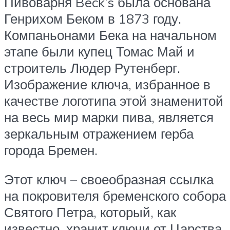
Пивоварня Beck’s была основана
Генрихом Беком в 1873 году.
Компаньонами Бека на начальном
этапе были купец Томас Май и
строитель Людер Рутенберг.
Изображение ключа, избранное в
качестве логотипа этой знаменитой
на весь мир марки пива, является
зеркальным отражением герба
города Бремен.
Этот ключ – своеобразная ссылка
на покровителя бременского собора
Святого Петра, который, как
известно, хранит ключи от Царства