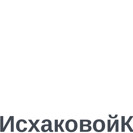
ИсхаковойК