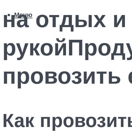
на отдых и
Меню
рукойПроду
провозить 
Как провозит