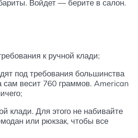
абариты. Войдет — берите в салон.
ребования к ручной клади;
одят под требования большинства
а сам весит 760 граммов. American
ичего;
ой клади. Для этого не набивайте
емодан или рюкзак, чтобы все