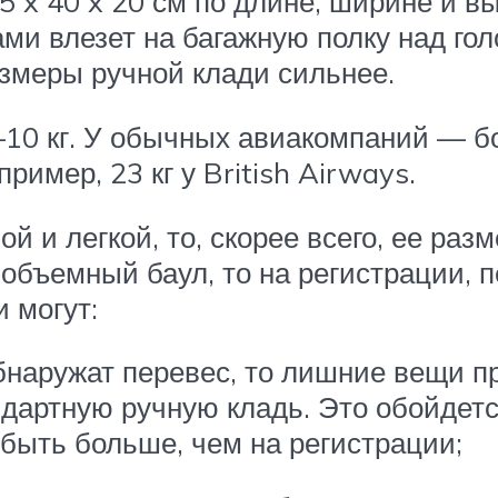
 x 40 x 20 см по длине, ширине и вы
ми влезет на багажную полку над гол
змеры ручной клади сильнее.
10 кг. У обычных авиакомпаний — б
мер, 23 кг у British Airways.
 и легкой, то, скорее всего, ее разм
 объемный баул, то на регистрации, 
 могут:
бнаружат перевес, то лишние вещи пр
андартную ручную кладь. Это обойдет
 быть больше, чем на регистрации;