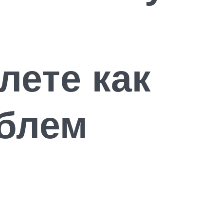
лете как
облем