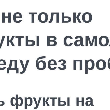
 не только
кты в само
еду без пр
ь фрукты на