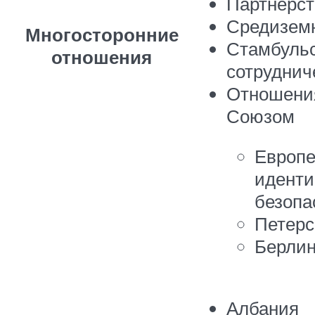
Партнерст
Средизем
Многосторонние
Стамбульс
отношения
сотруднич
Отношени
Союзом
Европе
иденти
безопа
Петерс
Берлин
Албания