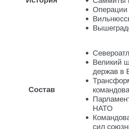
Операции
Вильнюсск
Вышеградс
Североатл
Великий 
держав в 
Трансфор
Состав
командова
Парламент
НАТО
Командов
сил союзн