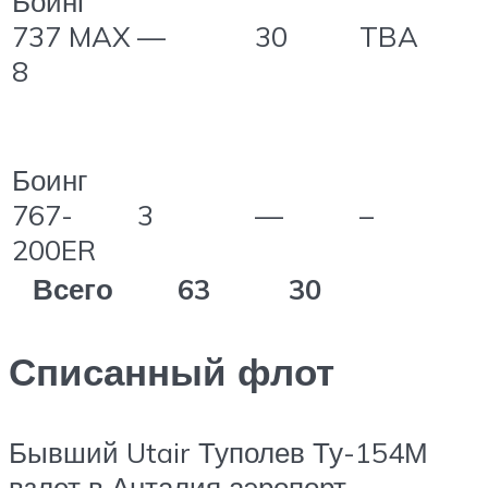
Боинг
737 MAX
—
30
TBA
8
Боинг
767-
3
—
–
200ER
Всего
63
30
Списанный флот
Бывший Utair Туполев Ту-154М
взлет в Анталия аэропорт