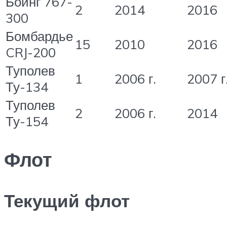
Боинг 767-
2
2014
2016
300
Бомбардье
15
2010
2016
CRJ-200
Туполев
1
2006 г.
2007 г
Ту-134
Туполев
2
2006 г.
2014
Ту-154
Флот
Текущий флот