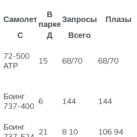
В
Самолет
Запросы
Плазы
парке
С
Д
Всего
72-500
15
68/70
68/70
АТР
Боинг
6
144
144
737-400
Боинг
21
8
10
106
94
737-524