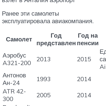
Ранее эти самолеты
эксплуатировала авиакомпания.
Год
Год на
Самолет
представлен
пенсии
Е
Аэробус
2013
2015
с
A321-200
Ai
Антонов
1993
2014
Ан-24
ATR 42-
2005
2014
300