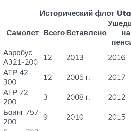
Исторический флот Uta
Ушед
Самолет
Всего
Вставлено
на
пенс
Аэробус
12
2013
2016
А321-200
АТР 42-
12
2005 г.
2017
300
АТР 72-
3
2008 г.
2012
200
Боинг 757-
9
2010
2015
200