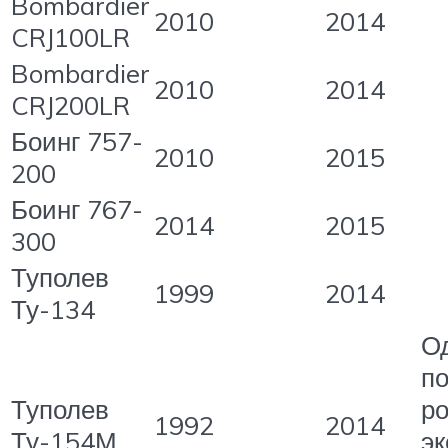
Bombardier
2010
2014
CRJ100LR
Bombardier
2010
2014
CRJ200LR
Боинг 757-
2010
2015
200
Боинг 767-
2014
2015
300
Туполев
1999
2014
Ту-134
О
п
Туполев
р
1992
2014
Ту-154М
эк