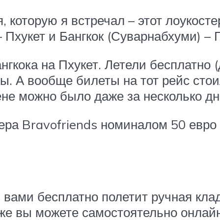
которую я встречал – этот лоукостер
 Пхукет и Бангкок (Суварнабхуми) – Г
гкока на Пхукет. Летели бесплатно (
ы. А вообще билеты на тот рейс стои
ене можно было даже за несколько дн
ра Bravofriends номиналом 50 евро
ами бесплатно полетит ручная кладь 
акже вы можете самостоятельно онлай