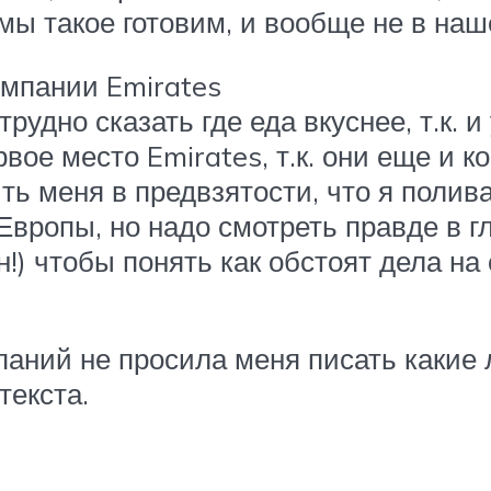
е мы такое готовим, и вообще не в на
омпании Emirates
рудно сказать где еда вкуснее, т.к. и
вое место Emirates, т.к. они еще и к
ь меня в предвзятости, что я полива
вропы, но надо смотреть правде в гл
н!) чтобы понять как обстоят дела на
аний не просила меня писать какие л
текста.