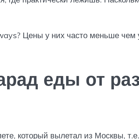
ays? Цены у них часто меньше чем у
арад еды от ра
те, который вылетал из Москвы, т.е. 