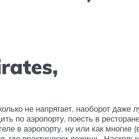
rates,
колько не напрягает, наоборот даже л
дить по аэропорту, поесть в ресторан
ле в аэропорту, ну или как многие (в
я, где практически лежишь. Насколько