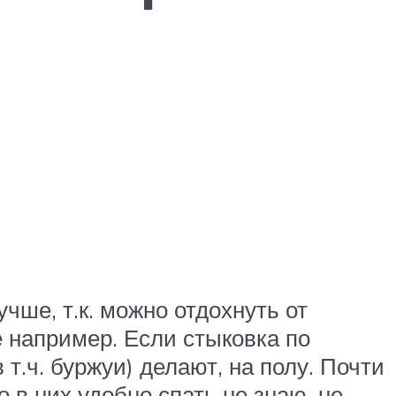
учше, т.к. можно отдохнуть от
е например. Если стыковка по
 т.ч. буржуи) делают, на полу. Почти
 в них удобно спать не знаю, не