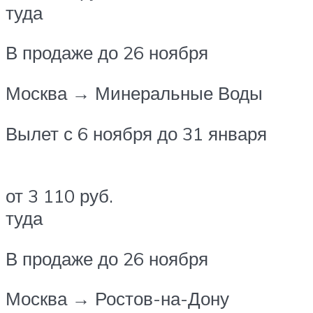
туда
В продаже до 26 ноября
Москва → Минеральные Воды
Вылет с 6 ноября до 31 января
от 3 110 руб.
туда
В продаже до 26 ноября
Москва → Ростов-на-Дону