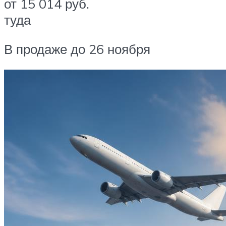
от 15 014 руб.
туда
В продаже до 26 ноября