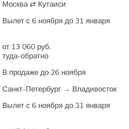
Москва ⇄ Кутаиси
Вылет с 6 ноября до 31 января
от 13 060 руб.
туда-обратно
В продаже до 26 ноября
Санкт-Петербург → Владивосток
Вылет с 6 ноября до 31 января