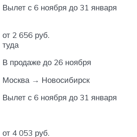
Вылет с 6 ноября до 31 января
от 2 656 руб.
туда
В продаже до 26 ноября
Москва → Новосибирск
Вылет с 6 ноября до 31 января
от 4 053 руб.