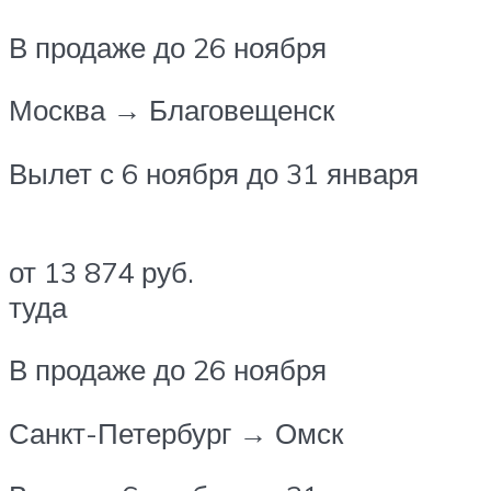
В продаже до 26 ноября
Москва → Благовещенск
Вылет с 6 ноября до 31 января
от 13 874 руб.
туда
В продаже до 26 ноября
Санкт-Петербург → Омск