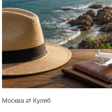
Москва ⇄ Куляб