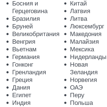
Босния и
Китай
Герцеговина
Латвия
Бразилия
Литва
Бруней
Люксембург
Великобритания
Македония
Венгрия
Малайзия
Вьетнам
Мексика
Германия
Нидерланды
Гонконг
Новая
Гренландия
Зеландия
Греция
Норвегия
Дания
ОАЭ
Египет
Перу
Индия
Польша