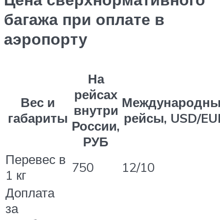
багажа при оплате в
аэропорту
На
рейсах
Вес и
Международны
внутри
габариты
рейсы, USD/EU
России,
РУБ
Перевес в
750
12/10
1 кг
Доплата
за