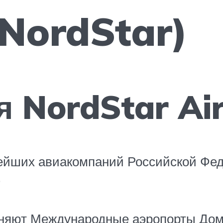
NordStar)
 NordStar Air
пнейших авиакомпаний Российской Фе
.
няют Международные аэропорты Дом