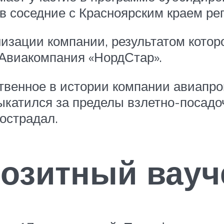
в соседние с Красноярским краем ре
низации компании, результатом кото
«Авиакомпания «НордСтар».
твенное в истории компании авиапр
катился за пределы взлетно-посадоч
острадал.
позитный вауч