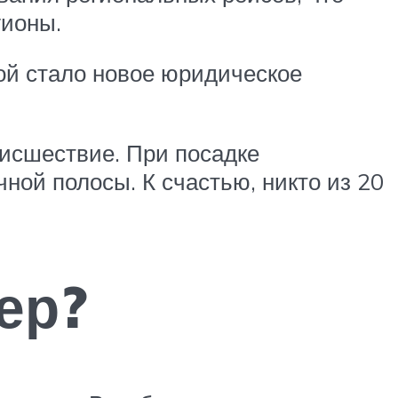
гионы.
рой стало новое юридическое
оисшествие. При посадке
ной полосы. К счастью, никто из 20
ер?