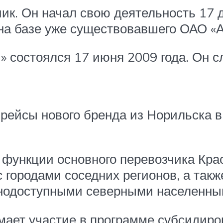
ик. Он начал свою деятельность 17 
 на базе уже существовавшего ОАО «
 состоялся 17 июня 2009 года. Он с
 рейсы нового бренда из Норильска 
 функции основного перевозчика Крас
 с городами соседних регионов, а та
нодоступными северными населенным
имает участие в программе субсидир