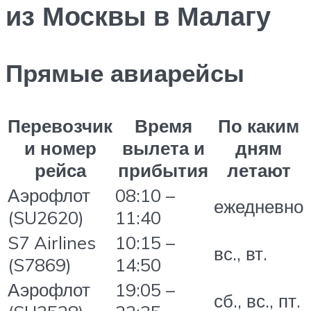
из Москвы в Малагу
Прямые авиарейсы
Перевозчик
Время
По каким
и номер
вылета и
дням
рейса
прибытия
летают
Аэрофлот
08:10 –
ежедневно
(SU2620)
11:40
S7 Airlines
10:15 –
вс., вт.
(S7869)
14:50
Аэрофлот
19:05 –
сб., вс., пт.