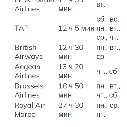
вт.
Airlines
мин
сб., вс.,
TAP
12 ч 5 мин
пн., вт.,
ср., чт.
British
12 ч 30
пн., вт.,
Airways
мин
ср.
Aegean
13 ч 20
чт., сб.
Airlines
мин
Brussels
18 ч 50
пн., вт.,
Airlines
мин
чт., сб.
Royal Air
27 ч 30
пн., ср.,
Maroc
мин
пт.