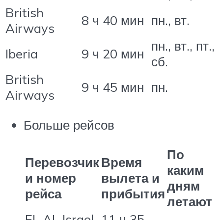
British
8 ч 40 мин
пн., вт.
Airways
пн., вт., пт.,
Iberia
9 ч 20 мин
сб.
British
9 ч 45 мин
пн.
Airways
Больше рейсов
По
Перевозчик
Время
каким
и номер
вылета и
дням
рейса
прибытия
летают
EL AL Israel
11 ч 35