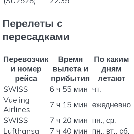
(SU2528)
22:35
Перелеты с
пересадками
Перевозчик
Время
По каким
и номер
вылета и
дням
рейса
прибытия
летают
SWISS
6 ч 55 мин
чт.
Vueling
7 ч 15 мин
ежедневно
Airlines
SWISS
7 ч 20 мин
пн., ср.
Lufthansa
7 ч 40 мин
пн., вт., сб.