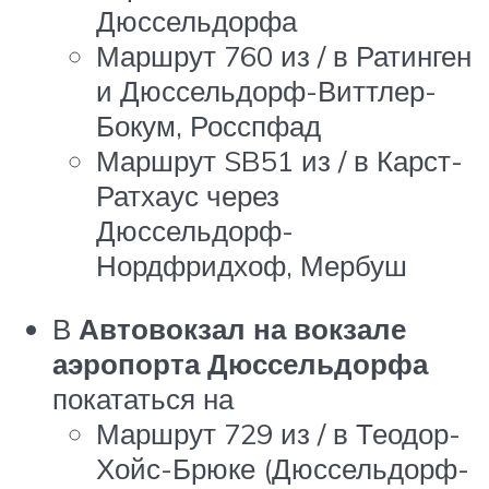
Дюссельдорфа
Маршрут 760 из / в Ратинген
и Дюссельдорф-Виттлер-
Бокум, Росспфад
Маршрут SB51 из / в Карст-
Ратхаус через
Дюссельдорф-
Нордфридхоф, Мербуш
В
Автовокзал на вокзале
аэропорта Дюссельдорфа
покататься на
Маршрут 729 из / в Теодор-
Хойс-Брюке (Дюссельдорф-