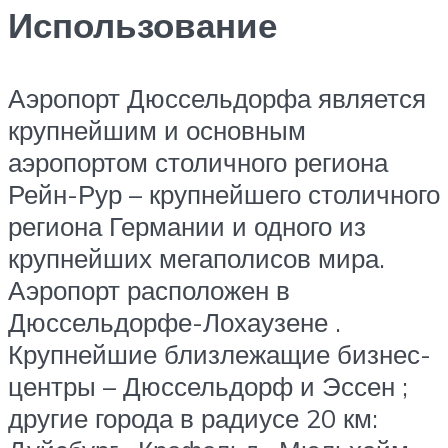
Использование
Аэропорт Дюссельдорфа является
крупнейшим и основным
аэропортом
столичного региона
Рейн-Рур
– крупнейшего
столичного
региона Германии
и
одного из
крупнейших
мегаполисов
мира.
Аэропорт расположен в
Дюссельдорфе-Лохаузене
.
Крупнейшие близлежащие бизнес-
центры –
Дюссельдорф
и
Эссен
;
другие города в радиусе 20 км: