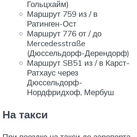
Гольцхайм)
Маршрут 759 из / в
Ратинген-Ост
Маршрут 776 от / до
Mercedesstraße
(Дюссельдорф-Дерендорф)
Маршрут SB51 из / в Карст-
Ратхаус через
Дюссельдорф-
Нордфридхоф, Мербуш
На такси
При поездке на такси до аэропорта