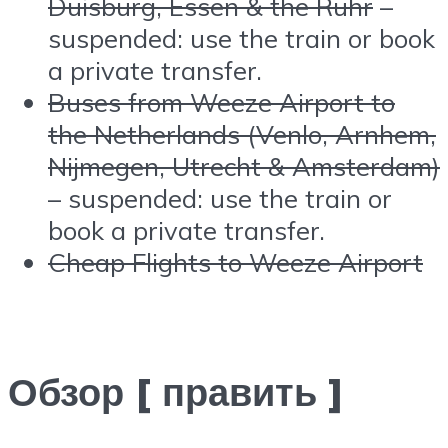
Duisburg, Essen & the Ruhr
–
suspended: use the train or book
a private transfer.
Buses from Weeze Airport to
the Netherlands (Venlo, Arnhem,
Nijmegen, Utrecht & Amsterdam)
– suspended: use the train or
book a private transfer.
Cheap Flights to Weeze Airport
Обзор [ править ]