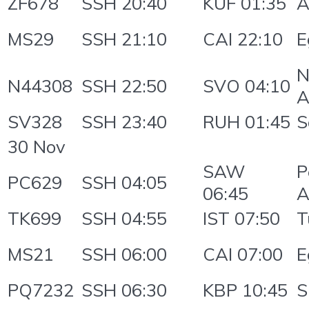
ZF678
SSH 20:40
KUF 01:35
A
MS29
SSH 21:10
CAI 22:10
E
N
N44308
SSH 22:50
SVO 04:10
A
SV328
SSH 23:40
RUH 01:45
S
30 Nov
SAW
P
PC629
SSH 04:05
06:45
A
TK699
SSH 04:55
IST 07:50
T
MS21
SSH 06:00
CAI 07:00
E
PQ7232
SSH 06:30
KBP 10:45
S