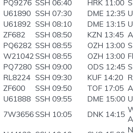
PQ9276
SSH 06:40
HRK 11:00
S
U61890
SSH 07:30
DME 12:35
U
U61892
SSH 08:10
DME 13:15
U
ZF682
SSH 08:50
KZN 13:45
A
PQ6282
SSH 08:55
OZH 13:00
S
W21042
SSH 08:55
OZH 13:00
F
PQ7280
SSH 09:00
ODS 12:45
S
RL8224
SSH 09:30
KUF 14:20
R
ZF600
SSH 09:50
TOF 17:05
A
U61888
SSH 09:55
DME 15:00
U
W
7W3656
SSH 10:05
DNK 14:15
A
N