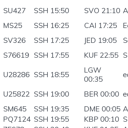
SU427
SSH 15:50
SVO 21:10
A
MS25
SSH 16:25
CAI 17:25
E
SV326
SSH 17:25
JED 19:05
S
S76619
SSH 17:55
KUF 22:55
S
LGW
U28286
SSH 18:55
e
00:35
U25822
SSH 19:00
BER 00:00
e
SM645
SSH 19:35
DME 00:05
A
PQ7124
SSH 19:55
KBP 00:10
S