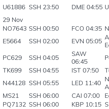
U61886
SSH 23:50
DME 04:55
U
29 Nov
NO7643
SSH 00:50
FCO 04:35
N
A
E5664
SSH 02:00
EVN 05:05
E
SAW
PC629
SSH 04:05
P
06:45
TK699
SSH 04:55
IST 07:50
T
N
N44128
SSH 05:55
LED 11:40
A
MS21
SSH 06:00
CAI 07:00
E
PQ7132
SSH 06:00
KBP 10:15
S