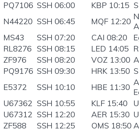
PQ7106
SSH 06:00
KBP 10:15
S
N
N44220
SSH 06:45
MQF 12:20
A
MS43
SSH 07:20
CAI 08:20
E
RL8276
SSH 08:15
LED 14:05
R
ZF976
SSH 08:20
VOZ 13:00
A
PQ9176
SSH 09:30
HRK 13:50
S
A
E5372
SSH 10:10
HBE 11:30
E
U67362
SSH 10:55
KLF 15:40
U
U67312
SSH 12:20
AER 15:30
U
ZF588
SSH 12:25
OMS 18:50
A