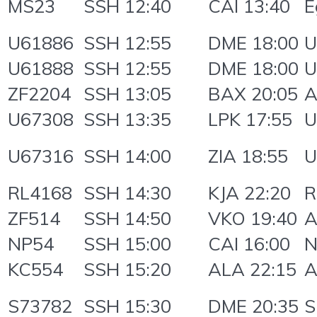
MS23
SSH 12:40
CAI 13:40
E
U61886
SSH 12:55
DME 18:00
U
U61888
SSH 12:55
DME 18:00
U
ZF2204
SSH 13:05
BAX 20:05
A
U67308
SSH 13:35
LPK 17:55
U
U67316
SSH 14:00
ZIA 18:55
U
RL4168
SSH 14:30
KJA 22:20
R
ZF514
SSH 14:50
VKO 19:40
A
NP54
SSH 15:00
CAI 16:00
N
KC554
SSH 15:20
ALA 22:15
A
S73782
SSH 15:30
DME 20:35
S