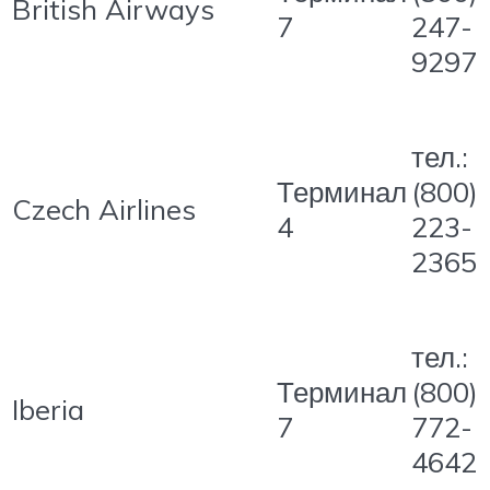
British Airways
7
247-
9297
тел.:
Терминал
(800)
Czech Airlines
4
223-
2365
тел.:
Терминал
(800)
Iberia
7
772-
4642