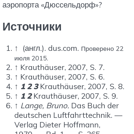
аэропорта «Дюссельдорф»?
Источники
↑
(англ.)
. dus.com.
Проверено 22
июля 2015.
↑
Krauthäuser, 2007, S. 7.
↑
Krauthäuser, 2007, S. 6.
↑
1
2
3
Krauthäuser, 2007, S. 8.
↑
1
2
Krauthäuser, 2007, S. 9.
↑
Lange, Bruno.
Das Buch der
deutschen Luftfahrttechnik. —
Verlag Dieter Hoffmann,