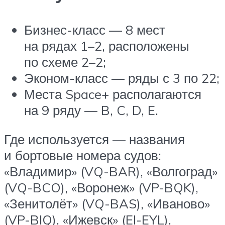
Бизнес-класс — 8 мест
на рядах 1–2, расположены
по схеме 2–2;
Эконом-класс — ряды с 3 по 22;
Места Space+ располагаются
на 9 ряду — B, C, D, E.
Где используется — названия
и бортовые номера судов:
«Владимир» (VQ-BAR), «Волгоград»
(VQ-BCO), «Воронеж» (VP-BQK),
«Зенитолёт» (VQ-BAS), «Иваново»
(VP-BIQ), «Ижевск» (EI-EYL),