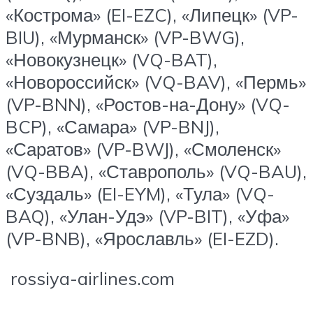
«Кострома» (EI-EZC), «Липецк» (VP-
BIU), «Мурманск» (VP-BWG),
«Новокузнецк» (VQ-BAT),
«Новороссийск» (VQ-BAV), «Пермь»
(VP-BNN), «Ростов-на-Дону» (VQ-
BCP), «Самара» (VP-BNJ),
«Саратов» (VP-BWJ), «Смоленск»
(VQ-BBA), «Ставрополь» (VQ-BAU),
«Суздаль» (EI-EYM), «Тула» (VQ-
BAQ), «Улан-Удэ» (VP-BIT), «Уфа»
(VP-BNB), «Ярославль» (EI-EZD).
rossiya-airlines.com