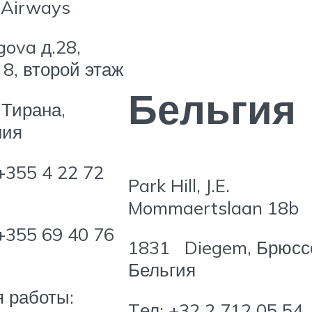
 Airways
gova д.28,
8, второй этаж
Бельгия
 Тирана,
ния
 +355 4 22 72
Park Hill, J.E.
Mommaertslaan 18b
+355 69 40 76
1831 Diegem, Брюсс
Бельгия
 работы:
Tел: +32 2 712 05 54