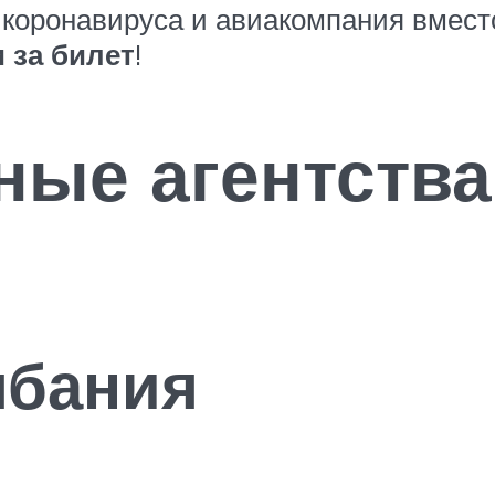
 коронавируса и авиакомпания вместо
 за билет
!
ные агентства
лбания