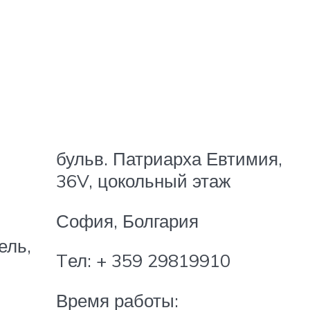
бульв. Патриарха Евтимия,
36V, цокольный этаж
София, Болгария
ель,
Tел: + 359 29819910
Время работы: