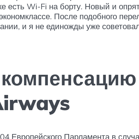
же есть Wi-Fi на борту. Новый и опря
 экономклассе. После подобного пере
ании, и я не единожды уже советовал
 компенсацию
Airways
04 Европейского Парламента в случа