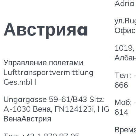
Adria
ул.Ru
Австрияa
Офис 
1019,
Алба
Управление полетами
Lufttransportvermittlung
Tел.:
Ges.mbH
666
Ungargasse 59-61/B43 Sitz:
Моб: 
A-1030 Вена, FN124123i, HG
614
ВенаАвстрия
Время
Tел: +43 1 879 87 05