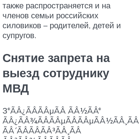
также распространяется и на
членов семьи российских
силовиков – родителей, детей и
супругов.
Снятие запрета на
выезд сотруднику
МВД
З°ÃÂ¿ÃÂÃÂµÃÂ ÃÂ½ÃÂ°
ÃÂ¿ÃÂ¾ÃÂÃÂµÃÂÃÂµÃÂ½ÃÂ¸ÃÂ
ÃÂ´ÃÂÃÂÃÂ³ÃÂ¸ÃÂ