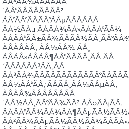
ÃÂ³ÃÂ¾ÃÂÃÂÃÂ
´ÃÂ°ÃÂÃÂÃÂÃÂ²
ÃÂºÃÂ°ÃÂÃÂ°ÃÂµÃÂÃÂÃÂ
ÃÂ½ÃÂµ ÃÂÃÂ¾ÃÂ»ÃÂÃÂºÃÂ¾
ÃÂÃÂ°ÃÂ±ÃÂ¾ÃÂÃÂ½ÃÂ¸ÃÂºÃÂ
ÃÂÃÂÃÂ, ÃÂ½ÃÂ¾ ÃÂ¸
ÃÂÃÂ»ÃÂÃÂ¶ÃÂ°ÃÂÃÂ¸ÃÂ ÃÂ
´ÃÂÃÂÃÂ³ÃÂ¸ÃÂ
ÃÂ³ÃÂ¾ÃÂÃÂÃÂÃÂÃÂÃÂºÃÂÃÂÃ
ÃÂ½ÃÂ°ÃÂ¿ÃÂÃÂ¸ÃÂ¼ÃÂµÃÂ,
ÃÂÃÂ¾ÃÂÃÂÃÂÃÂ
´ÃÂ½ÃÂ¸ÃÂºÃÂ¾ÃÂ² ÃÂ¤ÃÂ¡ÃÂ,
ÃÂÃÂ°ÃÂ¼ÃÂ¾ÃÂ¶ÃÂµÃÂ½ÃÂ½Ã
ÃÂ²ÃÂ¾ÃÂµÃÂ½ÃÂ½ÃÂ¾ÃÂÃÂ»Ã