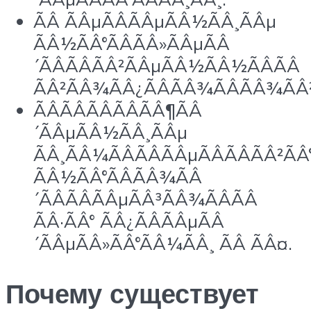
ÃÂ ÃÂµÃÂÃÂµÃÂ½ÃÂ¸ÃÂµ
ÃÂ½ÃÂ°ÃÂÃÂ»ÃÂµÃÂ
´ÃÂÃÂÃÂ²ÃÂµÃÂ½ÃÂ½ÃÂÃÂ
ÃÂ²ÃÂ¾ÃÂ¿ÃÂÃÂ¾ÃÂÃÂ¾ÃÂ²
ÃÂÃÂÃÂÃÂÃÂ¶ÃÂ
´ÃÂµÃÂ½ÃÂ¸ÃÂµ
ÃÂ¸ÃÂ¼ÃÂÃÂÃÂµÃÂÃÂÃÂ²ÃÂ
ÃÂ½ÃÂ°ÃÂÃÂ¾ÃÂ
´ÃÂÃÂÃÂµÃÂ³ÃÂ¾ÃÂÃÂ
ÃÂ·ÃÂ° ÃÂ¿ÃÂÃÂµÃÂ
´ÃÂµÃÂ»ÃÂ°ÃÂ¼ÃÂ¸ ÃÂ ÃÂ¤.
Почему существует