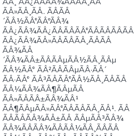
ÃÂ¸ ÃÂ¿ÃÂÃÂ¾ÃÂÃÂ¸ÃÂ
ÃÂ»ÃÂ¸ÃÂ. ÃÂÃÂ
´ÃÂ½ÃÂ°ÃÂºÃÂ¾
ÃÂ¿ÃÂ¾ÃÂ¿ÃÂÃÂÃÂ°ÃÂÃÂÃÂÃÂ
ÃÂ¿ÃÂ¾ÃÂ»ÃÂÃÂÃÂ¸ÃÂÃÂ
ÃÂ¾ÃÂ
´ÃÂ¾ÃÂ±ÃÂÃÂµÃÂ½ÃÂ¸ÃÂµ
ÃÂ½ÃÂ° ÃÂ²ÃÂÃÂµÃÂ·ÃÂ´
ÃÂ·ÃÂ° ÃÂ³ÃÂÃÂ°ÃÂ½ÃÂ¸ÃÂÃÂ
ÃÂ¼ÃÂ¾ÃÂ¶ÃÂµÃÂ
ÃÂ»ÃÂÃÂ±ÃÂ¾ÃÂ¹
ÃÂ¶ÃÂµÃÂ»ÃÂ°ÃÂÃÂÃÂ¸ÃÂ¹. ÃÂ
ÃÂÃÂÃÂ¾ÃÂ±ÃÂ ÃÂµÃÂ³ÃÂ¾
ÃÂ¾ÃÂÃÂ¾ÃÂÃÂ¼ÃÂ¸ÃÂÃÂ