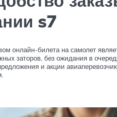
добство зака
нии s7
 онлайн-билета на самолет является
жных заторов, без ожидания в очередя
предложения и акции авиаперевозчи
.