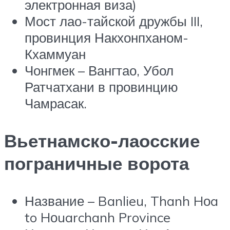
электронная виза)
Мост лао-тайской дружбы III,
провинция Накхонпханом-
Кхаммуан
Чонгмек – Вангтао, Убол
Ратчатхани в провинцию
Чамрасак.
Вьетнамско-лаосские
пограничные ворота
Название – Banlieu, Thanh Hоa
to Hоuarchanh Province