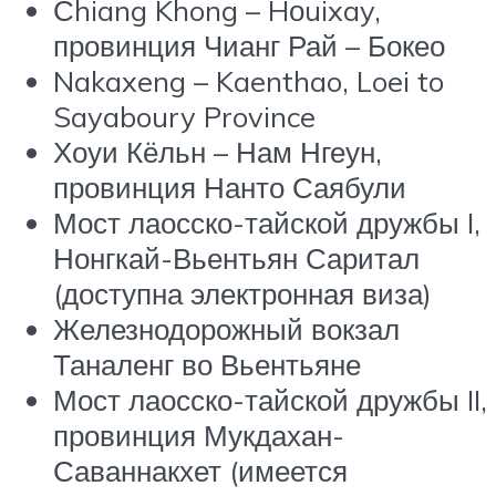
Сhiang Khong – Hоuixay,
провинция Чианг Рай – Бокео
Nakaxeng – Kaenthao, Loei to
Sayaboury Province
Хоуи Кёльн – Нам Нгеун,
провинция Нанто Саябули
Мост лаосско-тайской дружбы I,
Нонгкай-Вьентьян Саритал
(доступна электронная виза)
Железнодорожный вокзал
Таналенг во Вьентьяне
Мост лаосско-тайской дружбы II,
провинция Мукдахан-
Саваннакхет (имеется