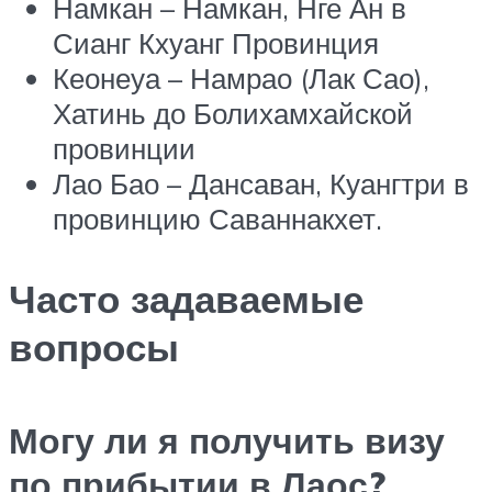
Намкан – Намкан, Нге Ан в
Сианг Кхуанг Провинция
Кеонеуа – Намрао (Лак Сао),
Хатинь до Болихамхайской
провинции
Лао Бао – Дансаван, Куангтри в
провинцию Саваннакхет.
Часто задаваемые
вопросы
Могу ли я получить визу
по прибытии в Лаос?