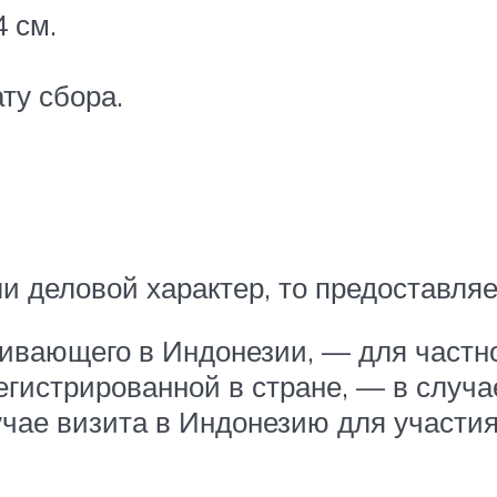
 см.
ту сбора.
и деловой характер, то предоставля
живающего в Индонезии, — для частно
егистрированной в стране, — в случа
учае визита в Индонезию для участи