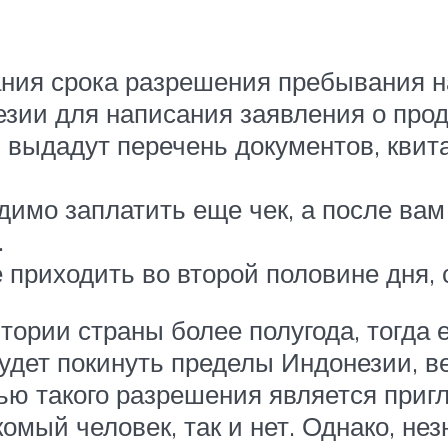
ния срока разрешения пребывания на
ии для написания заявления о продл
ам выдадут перечень документов, кви
димо заплатить еще чек, а после вам
.
приходить во второй половине дня, с
итории страны более полугода, тогд
будет покинуть пределы Индонезии, в
тью такого разрешения является при
комый человек, так и нет. Однако, не