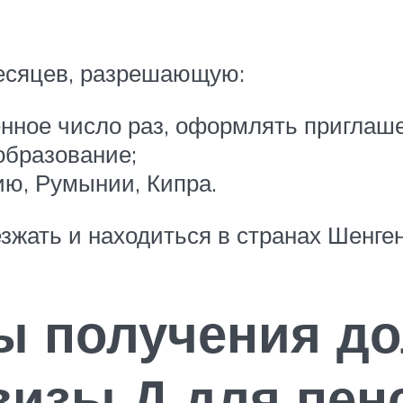
есяцев, разрешающую:
нное число раз, оформлять приглаш
образование;
ию, Румынии, Кипра.
зжать и находиться в странах Шенге
ы получения до
визы Д для пен