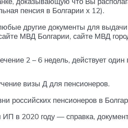
банке, доказывающую что Вы распол
ьная пенсия в Болгарии х 12).
любые другие документы для выдачи
айте МВД Болгарии, сайте МВД город
чение 2 – 6 недель, действует один 
чение визы Д для пенсионеров.
зни российских пенсионеров в Болгар
я ИП в 2020 году — справка, докуме