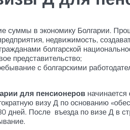
ие суммы в экономику Болгарии. Про
 предприятия, недвижимость, создават
 гражданами болгарской национально
вое представительство;
пребывание с болгарскими работодате
арии для пенсионеров
начинается 
гократную визу Д по основанию «обе
80 дней. После въезда по визе Д в с
ывание.