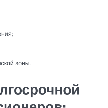
ения;
нской зоны.
лгосрочной
сионеров
: