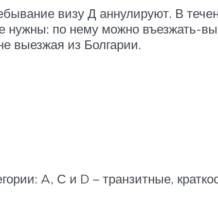
бывание визу Д аннулируют. В течен
 нужны: по нему можно въезжать-вые
е выезжая из Болгарии.
егории: A, С и D – транзитные, крат