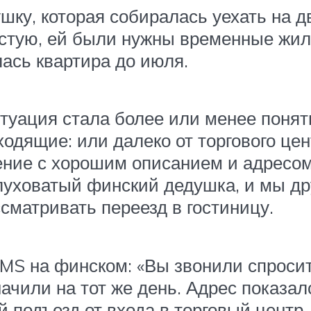
ку, которая собиралась уехать на д
пустую, ей были нужны временные жи
лась квартира до июля.
итуация стала более или менее понят
дящие: или далеко от торгового цент
ние с хорошим описанием и адресом н
луховатый финский дедушка, и мы др
сматривать переезд в гостиницу.
SMS на финском: «Вы звонили спросит
ачили на тот же день. Адрес показа
й подъезд от входа в торговый центр