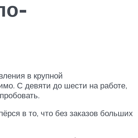
по-
вления в крупной
мо. С девяти до шести на работе,
опробовать.
пёрся в то, что без заказов больших