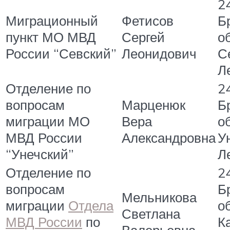
2
Миграционный
Фетисов
Б
пункт МО МВД
Сергей
об
России “Севский”
Леонидович
Се
Л
Отделение по
2
вопросам
Марценюк
Б
миграции МО
Вера
об
МВД России
Александровна
Ун
“Унечский”
Л
Отделение по
2
вопросам
Б
Мельникова
миграции
Отдела
об
Светлана
МВД России
по
Ка