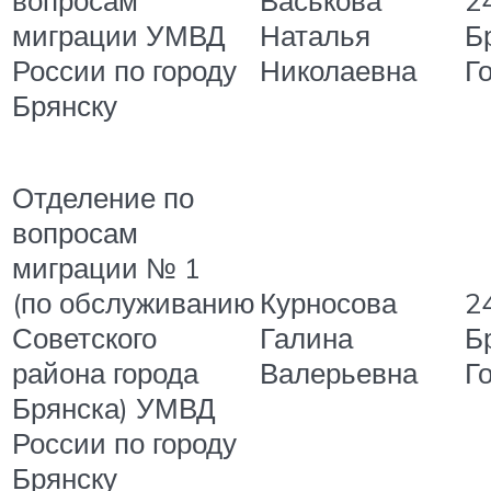
вопросам
Васькова
24
миграции УМВД
Наталья
Бр
России по городу
Николаевна
Г
Брянску
Отделение по
вопросам
миграции № 1
(по обслуживанию
Курносова
24
Советского
Галина
Бр
района города
Валерьевна
Г
Брянска) УМВД
России по городу
Брянску