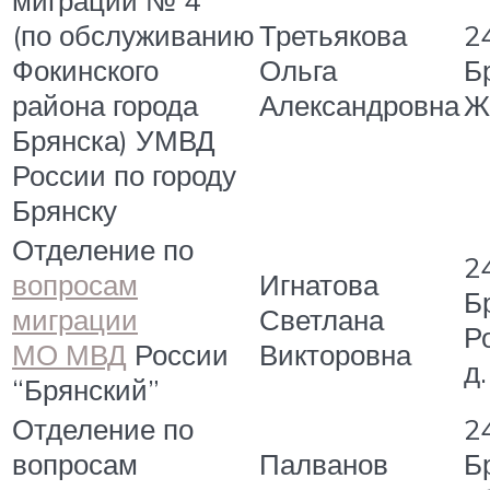
миграции № 4
(по обслуживанию
Третьякова
24
Фокинского
Ольга
Бр
района города
Александровна
Ж
Брянска) УМВД
России по городу
Брянску
Отделение по
24
вопросам
Игнатова
Бр
миграции
Светлана
Р
МО МВД
России
Викторовна
д.
“Брянский”
Отделение по
2
вопросам
Палванов
Б