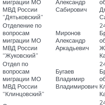
миграции МО
Александр
об
МВД России
Сабирович
Д
“Дятьковский”
С
Отделение по
2
вопросам
Миронов
Б
миграции МО
Александр
об
МВД России
Аркадьевич
Ж
“Жуковский”
К
Отдел по
2
вопросам
Бугаев
Б
миграции МО
Владимир
об
МВД России
Владимирович
К
“Клинцовский”
К
2