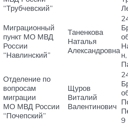
“Трубчевский”
Л
2
Миграционный
Б
Таненкова
пункт МО МВД
об
Наталья
России
Н
Александровна
“Навлинский”
н,
П
2
Отделение по
Б
вопросам
Щуров
об
миграции
Виталий
По
МО МВД России
Валентинович
П
“Почепский”
9