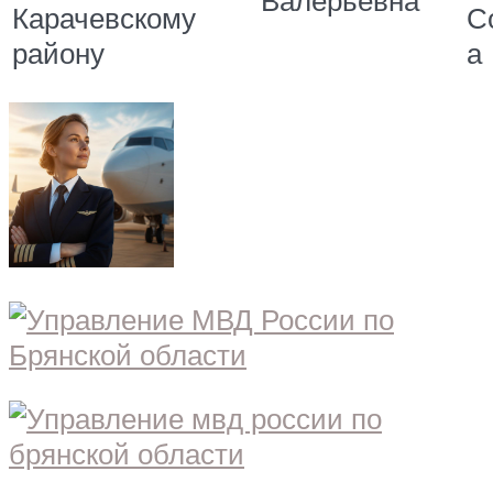
Валерьевна
Карачевскому
С
району
а