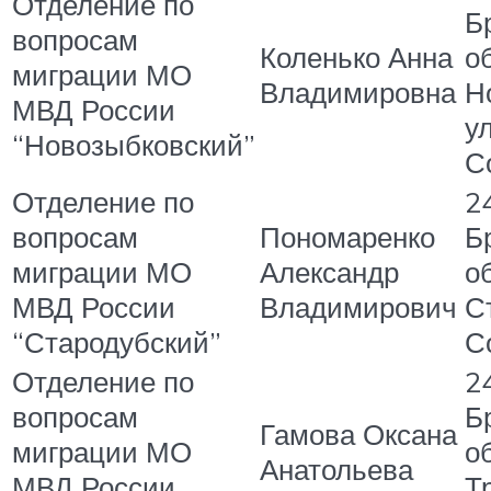
Отделение по
Б
вопросам
Коленько Анна
об
миграции МО
Владимировна
Н
МВД России
ул
“Новозыбковский”
С
Отделение по
2
вопросам
Пономаренко
Б
миграции МО
Александр
об
МВД России
Владимирович
С
“Стародубский”
С
Отделение по
2
вопросам
Б
Гамова Оксана
миграции МО
об
Анатольева
МВД России
Тр