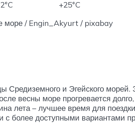
2°C
+25°C
 море / Engin_Akyurt / pixabay
оды Средиземного и Эгейского морей.
сле весны море прогревается долго, 
на лета – лучшее время для поездки
и и с более доступными вариантами п