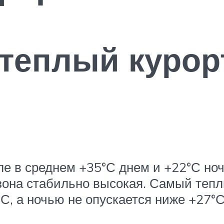
теплый курорт
ле в среднем +35°С днем и +22°С но
езона стабильно высокая. Самый теп
С, а ночью не опускается ниже +27°С