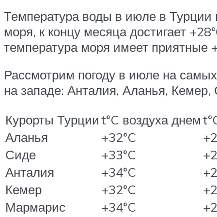
Температура воды в июле в Турции
моря, к концу месяца достигает +28
температура моря имеет приятные 
Рассмотрим погоду в июле на самых
на западе: Анталия, Аланья, Кемер,
Курорты Турции
t°C воздуха днем
t°
Аланья
+32°C
+2
Сиде
+33°C
+2
Анталия
+34°C
+2
Кемер
+32°C
+2
Мармарис
+34°C
+2