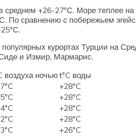
 в среднем +26-27°С. Море теплее н
°С. По сравнению с побережьем эгейск
+25°С.
 популярных курортах Турции на Сре
 Сиде и Измир, Мармарис.
C воздуха ночью
t°C воды
7°C
+28°C
5°C
+28°C
4°C
+28°C
2°C
+28°C
3°C
+26°C