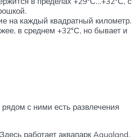
ержится в пределах +29°С…+32°С, с
рошкой.
ие на каждый квадратный километр.
жее, в среднем +32°С, но бывает и
 рядом с ними есть развлечения
Здесь работает аквапарк Aqualand,