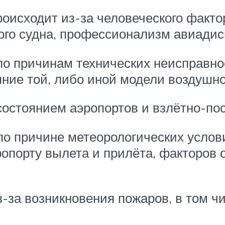
оисходит из-за человеческого фактор
о судна, профессионализм авиадиспе
о причинам технических неисправнос
ние той, либо иной модели воздушног
остоянием аэропортов и взлётно-пос
о причине метеорологических условий
ропорту вылета и прилёта, факторов 
за возникновения пожаров, в том числ