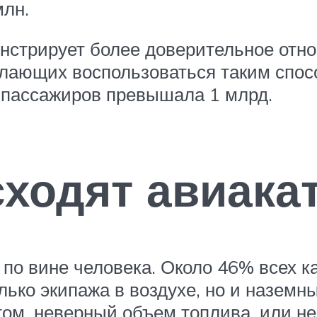
млн.
онстрирует более доверительное отн
елающих воспользоваться таким спос
 пассажиров превышала 1 млрд.
сходят авиак
по вине человека. Около 46% всех к
лько экипажа в воздухе, но и наземн
ом, неверный объем топлива, или н