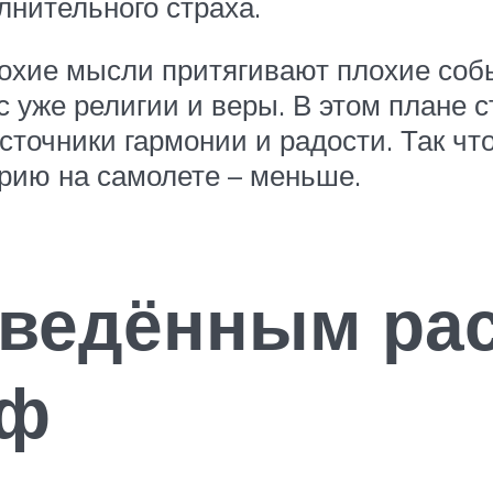
лнительного страха.
 плохие мысли притягивают плохие со
уже религии и веры. В этом плане ст
точники гармонии и радости. Так что
рию на самолете – меньше.
оведённым ра
оф