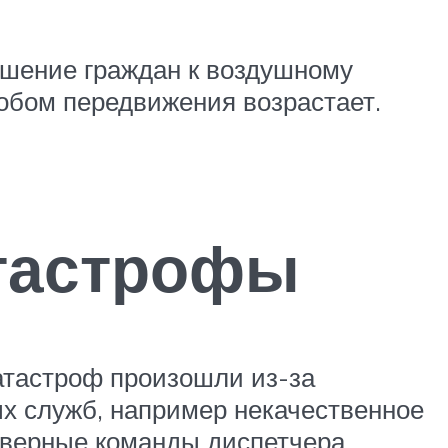
ошение граждан к воздушному
обом передвижения возрастает.
атастрофы
атастроф произошли из-за
ых служб, например некачественное
еверные команды диспетчера.