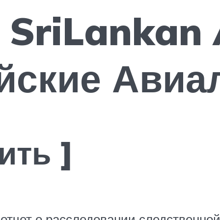
SriLankan A
йские Авиа
ить ]
 отчет о расследовании следственно