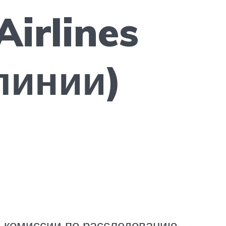
irlines
линии)
й комиссии по расследованию