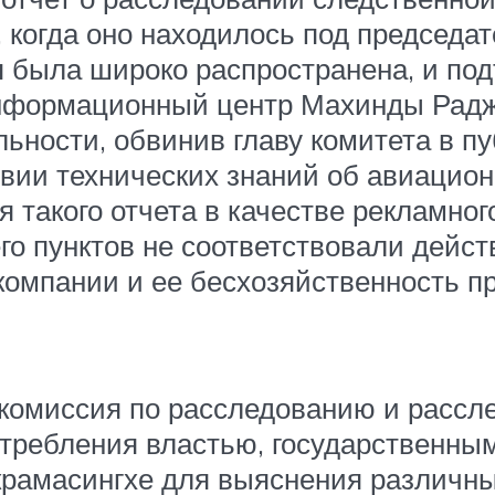
, когда оно находилось под председ
 была широко распространена, и под
нформационный центр Махинды Раджа
ельности, обвинив главу комитета в 
твии технических знаний об авиацион
я такого отчета в качестве рекламно
го пунктов не соответствовали дейст
акомпании и ее бесхозяйственность п
 комиссия по расследованию и рассл
отребления властью, государственны
крамасингхе для выяснения различн