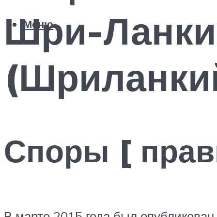
Шри-Ланки 
Меню
(Шриланки
Споры [ прав
В марте 2015 года был опубликован