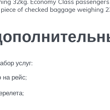
hing 32kg. Economy Class passengers 
e piece of checked baggage weighing 2
дополнительн
абор услуг:
 на рейс;
ерелета;