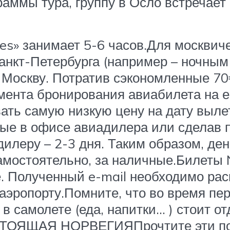
аммы тура, группу в Осло встречает
es» занимает 5-6 часов.Для москвич
анкт-Петербурга (например – ночным 
в Москву. Потратив сэкономленные 70
мента бронирования авиабилета на е
вать самую низкую цену на дату выл
ые в офисе авиадилера или сделав п
адилеру – 2-3 дня. Таким образом, д
амостоятельно, за наличные.Билеты 
. Полученный e-mail необходимо рас
аэропорту.Помните, что во время пер
в самолете (еда, напитки… ) стоит от
АСТОЯЩАЯ НОРВЕГИЯПрочтите эти пол