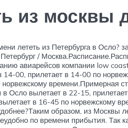
ть из москвы 
емени лететь из Петербурга в Осло?
-Петербург / Москва.Расписание.Рас
санию авиарейсов компании low coast
в 14-00, прилетает в 14-00 по норве
о норвежскому времени.Примерная сто
 в Осло вылетает в 22-15, прилетает
вылетает в 16-45 по норвежскому в
 удобнее?Таким образом, из Москвы л
неудобно по времени прибытия. Так к