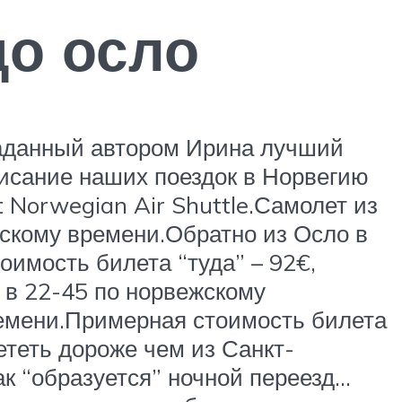
до осло
 заданный автором Ирина лучший
писание наших поездок в Норвегию
 Norwegian Air Shuttle.Самолет из
жскому времени.Обратно из Осло в
имость билета “туда” – 92€,
 в 22-45 по норвежскому
ремени.Примерная стоимость билета
ететь дороже чем из Санкт-
ак “образуется” ночной переезд…