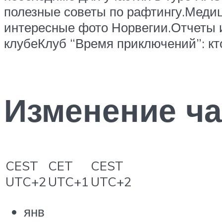
полезные советы по рафтингу.Медиц
интересные фото Норвегии.Отчеты и 
клубеКлуб “Время приключений”: кт
Изменение ча
CEST
CET
CEST
UTC+2
UTC+1
UTC+2
янв