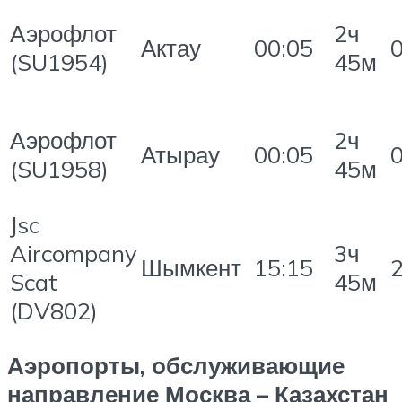
Аэрофлот
2ч
Актау
00:05
(SU1954)
45м
Аэрофлот
2ч
Атырау
00:05
(SU1958)
45м
Jsc
Aircompany
3ч
Шымкент
15:15
Scat
45м
(DV802)
Аэропорты, обслуживающие
направление Москва – Казахстан