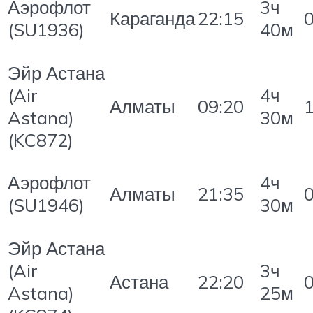
Аэрофлот
3ч
Караганда
22:15
(SU1936)
40м
Эйр Астана
(Air
4ч
Алматы
09:20
Astana)
30м
(KC872)
Аэрофлот
4ч
Алматы
21:35
(SU1946)
30м
Эйр Астана
(Air
3ч
Астана
22:20
Astana)
25м