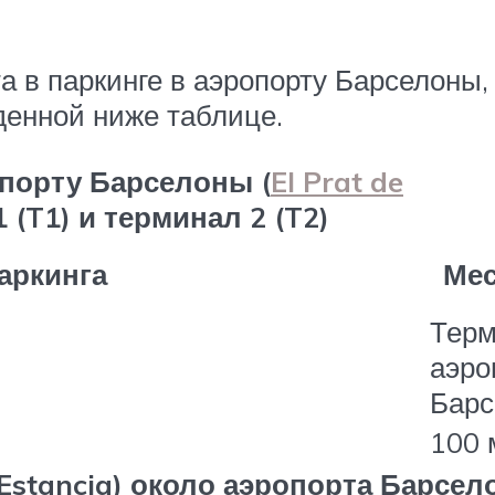
 в паркинге в аэропорту Барселоны,
денной ниже таблице.
опорту Барселоны (
El Prat de
 (T1) и терминал 2 (T2)
аркинга
Мес
Терм
аэро
Бар
100 
Estancia) около аэропорта Барсе