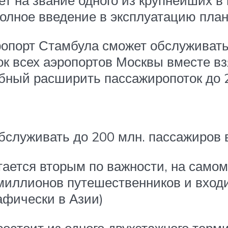
олное введение в эксплуатацию плани
опорт Стамбула сможет обслуживать 
ок всех аэропортов Москвы вместе вз
бный расширить пассажиропоток до 20
служивать до 200 млн. пассажиров в
тается вторым по важности, на самом 
миллионов путешественников и вход
афически в Азии)
состоит из одного двухэтажного терм