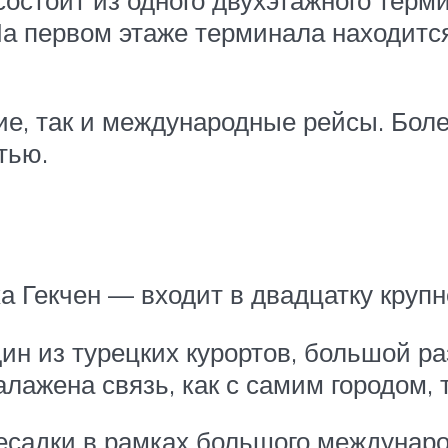
а первом этаже терминала находится
ие, так и международные рейсы. Бол
тью.
 Гекчен — входит в двадцатку круп
дин из турецких курортов, большой 
алажена связь, как с самим городом, 
садки в рамках большого международ