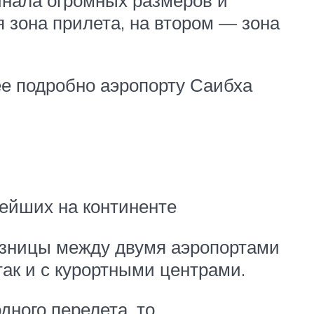
 зона прилета, на втором — зона
ее подробно аэропорту Саибха
нейших на континенте
разницы между двумя аэропортами
так и с курортными центрами.
ного перелета, то