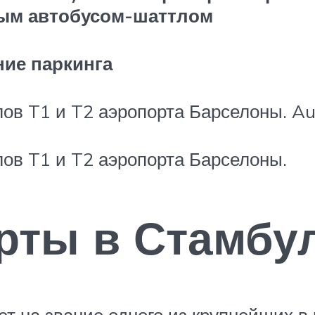
ным автобусом-шаттлом
ние паркинга
ов T1 и T2 аэропорта Барселоны. Au
ов T1 и T2 аэропорта Барселоны.
рты в Стамбу
т на звание одного из крупнейших в 