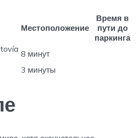
Время в
Местоположение
пути до
паркинга
tovía
8 минут
3 минуты
ле
мире, хотя окончательное