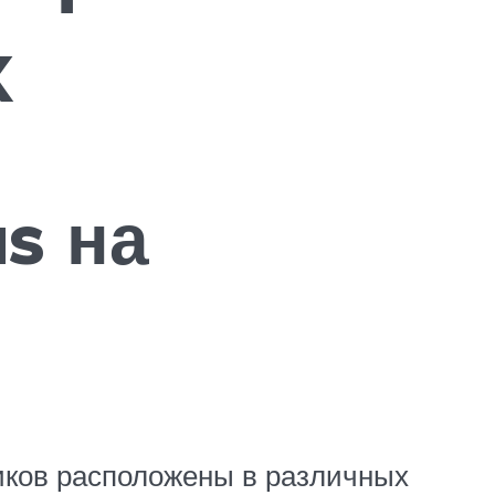
х
s на
иков расположены в различных