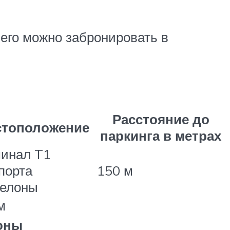
 его можно забронировать в
Расстояние до
тоположение
паркинга в метрах
инал T1
порта
150 м
селоны
м
лоны