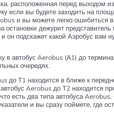
а, расположенная перед выходом из у
уку если вы будете заходить на пло
robus и вы можете легко ошибиться в
 на остановки дежурит представитель
и он подскажет какой Аэробус вам н
у в автобус Aerobus (А1) до термина
ельных очередях.
us до Т1 находится в ближе к передн
автобус Aerobus до Т2 находится пр
что есть два типа автобуса Aerobus. 
указатели и вы сразу поймете, где о