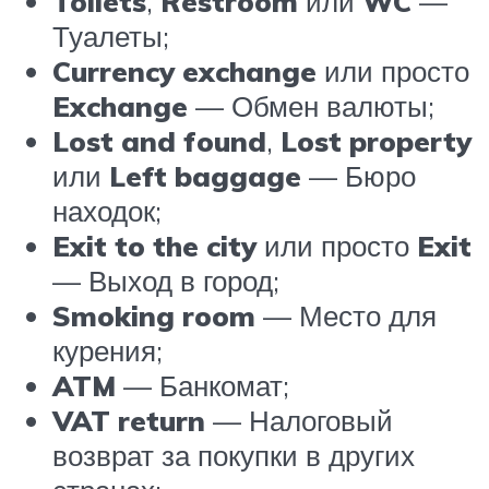
Toilets
,
Restroom
или
WC
—
Туалеты;
Currency exchange
или просто
Exchange
— Обмен валюты;
Lost and found
,
Lost property
или
Left baggage
— Бюро
находок;
Exit to the city
или просто
Exit
— Выход в город;
Smoking room
— Место для
курения;
ATM
— Банкомат;
VAT return
— Налоговый
возврат за покупки в других