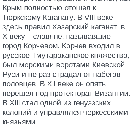
Крым полностью отошел к
Тюркскому Каганату. В VIII веке
здесь правил Хазарский каганат, в
X веку – славяне, называвшие
город Корчевом. Корчев входил в
русское Тмутараканское княжество,
был морскими воротами Киевской
Руси и не раз страдал от набегов
половцев. В ХII веке он опять
перешел под протекторат Византии.
В ХIII стал одной из генуэзских
колоний и управлялся черкесскими
князьями.